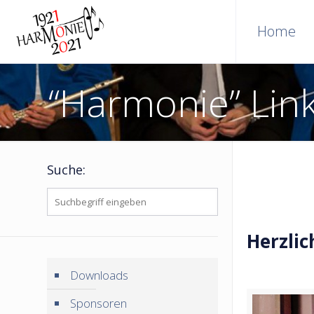
Home
“Harmonie” Lin
Suche:
Herzli
Downloads
Sponsoren